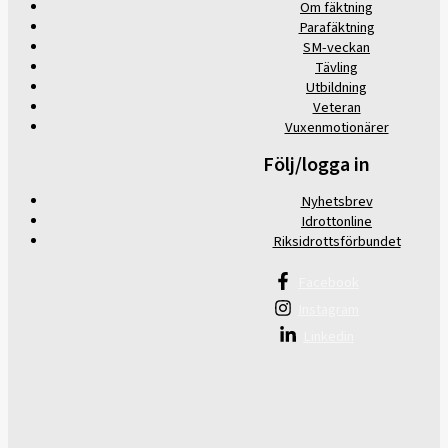
Om fäktning
Parafäktning
SM-veckan
Tävling
Utbildning
Veteran
Vuxenmotionärer
Följ/logga in
Nyhetsbrev
Idrottonline
Riksidrottsförbundet
Facebook
Instagram
Linkedin