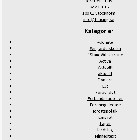
Idrottens Hus
Box 11016
100 61 Stockholm
info@fencing.se
Kategorier
#donate
#engardeiskolan
#StandWithUkraine
Aktiva
Aktuellt
aktuellt
Domare
Elit
Förbundet
Förbundskaptener
Föreningsledare
Idrottspolitik
kansliet
Läger
landslag
Minnestext