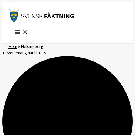
Hoppa
till
innehåll
Hem
»
Helsingborg
1 evenemang har hittats.