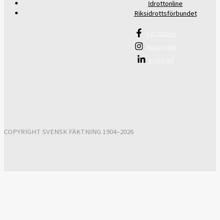
Idrottonline
Riksidrottsförbundet
Facebook
Instagram
Linkedin
COPYRIGHT SVENSK FÄKTNING 1904–2026