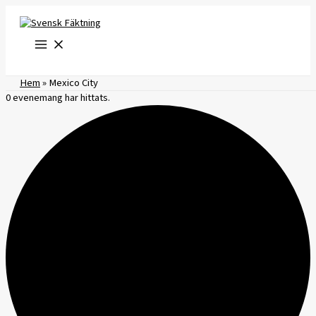
Hoppa
till
innehåll
Hem
»
Mexico City
0 evenemang har hittats.