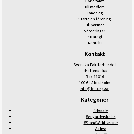
Börja fäkta
Bli medlem
Landslag
Starta en förening
Bli partner
Värderingar
Strategi
Kontakt
Kontakt
Svenska Fäktförbundet
Idrottens Hus
Box 11016
100 61 Stockholm
info@fencing.se
Kategorier
#donate
#engardeiskolan
#StandWithUkraine
Aktiva