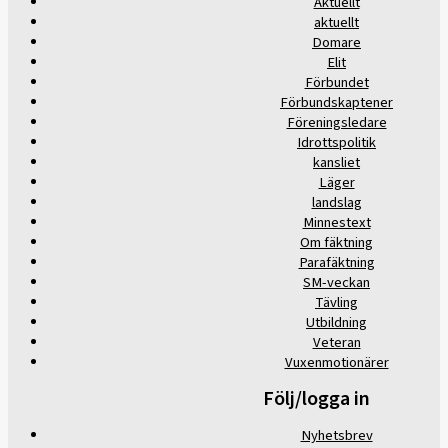
Aktuellt
aktuellt
Domare
Elit
Förbundet
Förbundskaptener
Föreningsledare
Idrottspolitik
kansliet
Läger
landslag
Minnestext
Om fäktning
Parafäktning
SM-veckan
Tävling
Utbildning
Veteran
Vuxenmotionärer
Följ/logga in
Nyhetsbrev