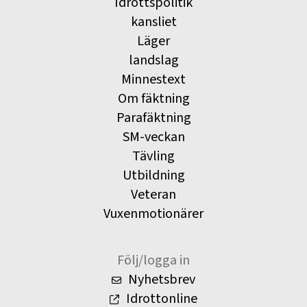
Idrottspolitik
kansliet
Läger
landslag
Minnestext
Om fäktning
Parafäktning
SM-veckan
Tävling
Utbildning
Veteran
Vuxenmotionärer
Följ/logga in
Nyhetsbrev
Idrottonline