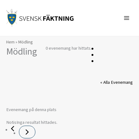
Hoppa
till
innehåll
Hem
»
Mödling
Mödling
0 evenemang har hittats.
« Alla Evenemang
Evenemang på denna plats
Notis
Inga resultat hittades.