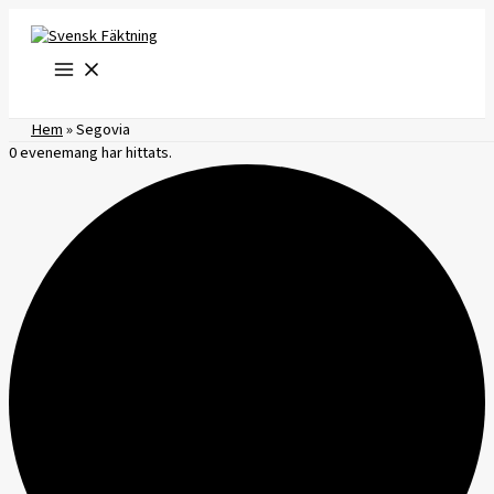
Hoppa
till
innehåll
Hem
»
Segovia
0 evenemang har hittats.