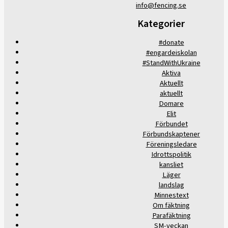
info@fencing.se
Kategorier
#donate
#engardeiskolan
#StandWithUkraine
Aktiva
Aktuellt
aktuellt
Domare
Elit
Förbundet
Förbundskaptener
Föreningsledare
Idrottspolitik
kansliet
Läger
landslag
Minnestext
Om fäktning
Parafäktning
SM-veckan