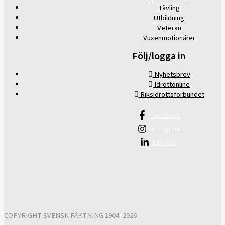
Tävling
Utbildning
Veteran
Vuxenmotionärer
Följ/logga in
Nyhetsbrev
Idrottonline
Riksidrottsförbundet
Facebook
Instagram
Linkedin
COPYRIGHT SVENSK FÄKTNING 1904–2026