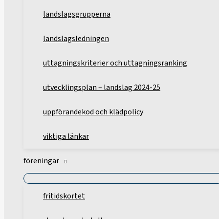
landslagsgrupperna
landslagsledningen
uttagningskriterier och uttagningsranking
utvecklingsplan – landslag 2024-25
uppförandekod och klädpolicy
viktiga länkar
föreningar
fritidskortet