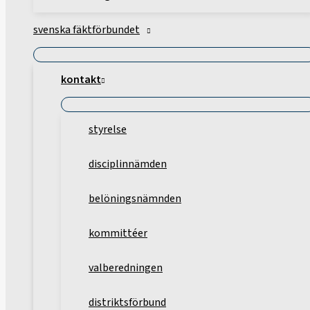
svenska fäktförbundet
kontakt
styrelse
disciplinnämden
belöningsnämnden
kommittéer
valberedningen
distriktsförbund