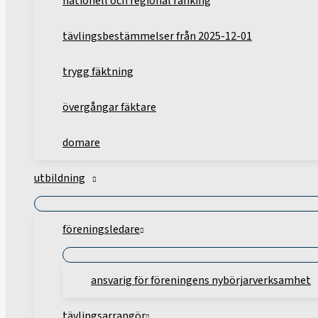
nationell och regional ranking
tävlingsbestämmelser från 2025-12-01
trygg fäktning
övergångar fäktare
domare
utbildning
föreningsledare
ansvarig för föreningens nybörjarverksamhet
tävlingsarrangör