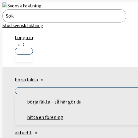
Hoppa
till
Search
innehåll
for:
Stöd svensk fäktning
Logga in
börja fäkta
börja fäkta – så här gör du
hitta en förening
aktuellt