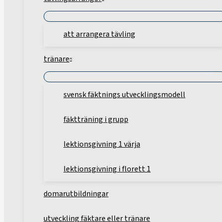
att arrangera tävling
tränare
svensk fäktnings utvecklingsmodell
fäktträning i grupp
lektionsgivning 1 värja
lektionsgivning i florett 1
domarutbildningar
utveckling fäktare eller tränare