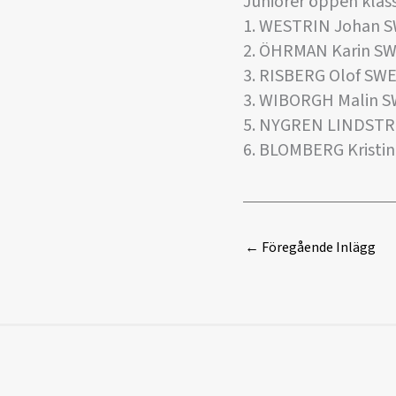
Juniorer öppen klass
1. WESTRIN Johan 
2. ÖHRMAN Karin SW
3. RISBERG Olof SW
3. WIBORGH Malin 
5. NYGREN LINDST
6. BLOMBERG Kristi
←
Föregående Inlägg