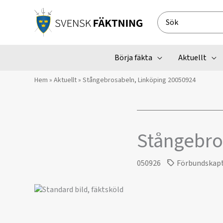
Hoppa
till
Search
innehåll
for:
Börja fäkta
Aktuellt
Hem
»
Aktuellt
»
Stångebrosabeln, Linköping 20050924
Stångebro
050926
Förbundskap