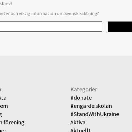
sbrev!
yheter och viktig information om Svensk Fäktning?
l
Kategorier
kta
#donate
lem
#engardeiskolan
g
#StandWithUkraine
n förening
Aktiva
ner
Aktuellt