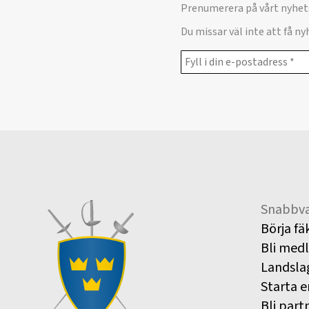
Prenumerera på vårt nyhet
Du missar väl inte att få n
Snabbva
Börja fä
Bli med
Landsla
Starta e
Bli part