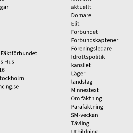
ngar
aktuellt
Domare
Elit
Förbundet
Förbundskaptener
Föreningsledare
 Fäktförbundet
Idrottspolitik
ns Hus
kansliet
16
Läger
Stockholm
landslag
ncing.se
Minnestext
Om fäktning
Parafäktning
SM-veckan
Tävling
Utbildning