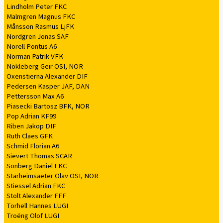
Lindholm Peter FKC
Malmgren Magnus FKC
Månsson Rasmus LjFK
Nordgren Jonas SAF
Norell Pontus A6
Norman Patrik VFK
Nökleberg Geir OSI, NOR
Oxenstierna Alexander DIF
Pedersen Kasper JAF, DAN
Pettersson Max A6
Piasecki Bartosz BFK, NOR
Pop Adrian KF99
Riben Jakop DIF
Ruth Claes GFK
Schmid Florian A6
Sievert Thomas SCAR
Sonberg Daniel FKC
Starheimsaeter Olav OSI, NOR
Stiessel Adrian FKC
Stolt Alexander FFF
Torhell Hannes LUGI
Troëng Olof LUGI