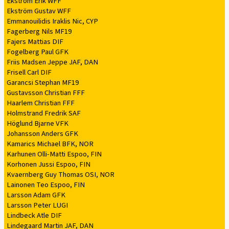
Ekström Erik WFF
Ekström Gustav WFF
Emmanouilidis Iraklis Nic, CYP
Fagerberg Nils MF19
Fajers Mattias DIF
Fogelberg Paul GFK
Friis Madsen Jeppe JAF, DAN
Frisell Carl DIF
Garancsi Stephan MF19
Gustavsson Christian FFF
Haarlem Christian FFF
Holmstrand Fredrik SAF
Höglund Bjarne VFK
Johansson Anders GFK
Kamarics Michael BFK, NOR
Karhunen Olli-Matti Espoo, FIN
Korhonen Jussi Espoo, FIN
Kvaernberg Guy Thomas OSI, NOR
Lainonen Teo Espoo, FIN
Larsson Adam GFK
Larsson Peter LUGI
Lindbeck Atle DIF
Lindegaard Martin JAF, DAN