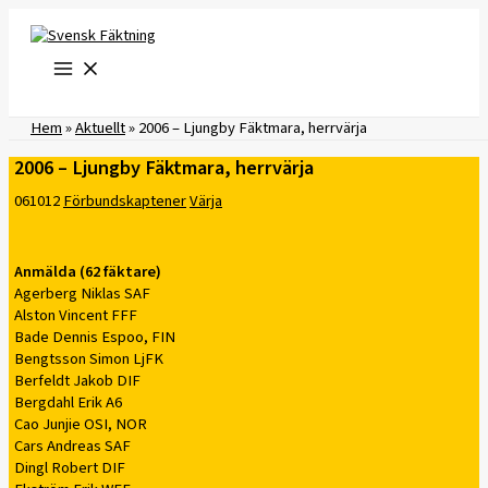
Hoppa
till
innehåll
Hem
»
Aktuellt
»
2006 – Ljungby Fäktmara, herrvärja
2006 – Ljungby Fäktmara, herrvärja
061012
Förbundskaptener
Värja
Anmälda (62 fäktare)
Agerberg Niklas SAF
Alston Vincent FFF
Bade Dennis Espoo, FIN
Bengtsson Simon LjFK
Berfeldt Jakob DIF
Bergdahl Erik A6
Cao Junjie OSI, NOR
Cars Andreas SAF
Dingl Robert DIF