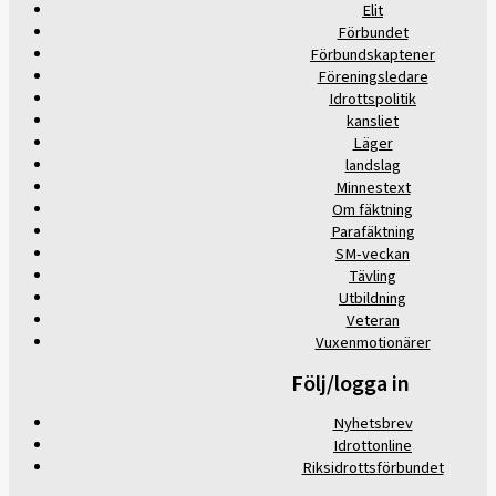
Elit
Förbundet
Förbundskaptener
Föreningsledare
Idrottspolitik
kansliet
Läger
landslag
Minnestext
Om fäktning
Parafäktning
SM-veckan
Tävling
Utbildning
Veteran
Vuxenmotionärer
Följ/logga in
Nyhetsbrev
Idrottonline
Riksidrottsförbundet