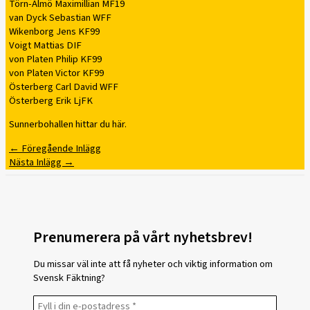
Törn-Almö Maximillian MF19
van Dyck Sebastian WFF
Wikenborg Jens KF99
Voigt Mattias DIF
von Platen Philip KF99
von Platen Victor KF99
Österberg Carl David WFF
Österberg Erik LjFK
Sunnerbohallen hittar du här.
←
Föregående Inlägg
Nästa Inlägg
→
Prenumerera på vårt nyhetsbrev!
Du missar väl inte att få nyheter och viktig information om
Svensk Fäktning?