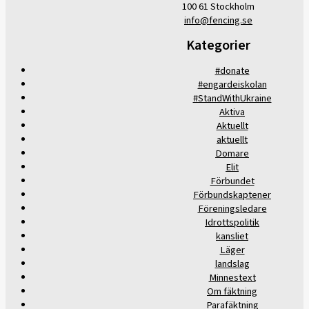
100 61 Stockholm
info@fencing.se
Kategorier
#donate
#engardeiskolan
#StandWithUkraine
Aktiva
Aktuellt
aktuellt
Domare
Elit
Förbundet
Förbundskaptener
Föreningsledare
Idrottspolitik
kansliet
Läger
landslag
Minnestext
Om fäktning
Parafäktning