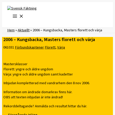
Hoppa
till
innehåll
Hem
»
Aktuellt
»
2006 – Kungsbacka, Masters florett och värja
2006 – Kungsbacka, Masters florett och värja
061031
Förbundskaptener
Florett
,
Värja
Mastersklasser
Florett: yngre och äldre ungdom
Värja: yngre och äldre ungdom samt kadetter
Inbjudan kompletterad med vandrarhem den 8 nov 2006.
Information om ändrade domarkrav finns här.
OBS att texten inbjudan är inte ändrad!
Rekorddeltagande? Anmälda och resultat hittar du här.
←
Föregående Inlägg