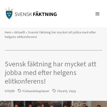
Hoppa
till
innehåll
Hem
»
Aktuellt
»
Svensk fäktning har mycket att jobba med efter
helgens elitkonferens!
Svensk fäktning har mycket att
jobba med efter helgens
elitkonferens!
070205
Förbundskaptener
Florett
,
Värja