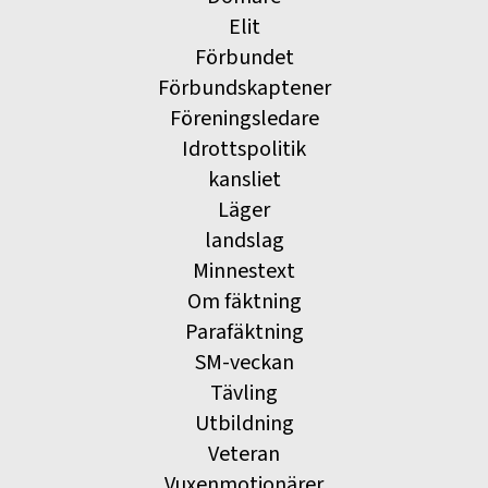
Elit
Förbundet
Förbundskaptener
Föreningsledare
Idrottspolitik
kansliet
Läger
landslag
Minnestext
Om fäktning
Parafäktning
SM-veckan
Tävling
Utbildning
Veteran
Vuxenmotionärer