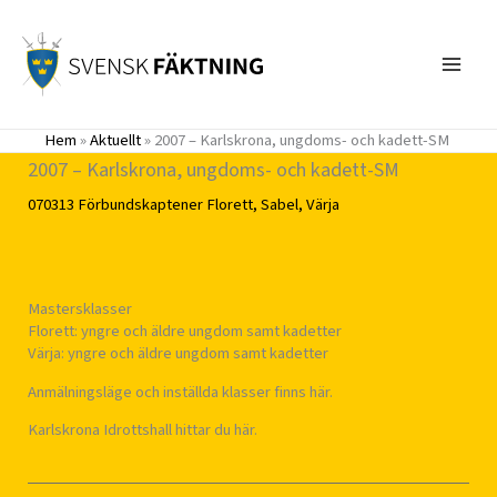
Hoppa
till
innehåll
Hem
»
Aktuellt
»
2007 – Karlskrona, ungdoms- och kadett-SM
2007 – Karlskrona, ungdoms- och kadett-SM
070313
Förbundskaptener
Florett
,
Sabel
,
Värja
Mastersklasser
Florett: yngre och äldre ungdom samt kadetter
Värja: yngre och äldre ungdom samt kadetter
Anmälningsläge och inställda klasser finns här.
Karlskrona Idrottshall hittar du här.