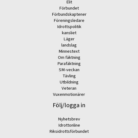
Elit
Förbundet
Förbundskaptener
Föreningsledare
Idrottspolitik
kansliet
Läger
landslag
Minnestext
Om fäktning
Parafäktning
SM-veckan
Tävling
Utbildning
Veteran
Vuxenmotionärer
Följ/logga in
Nyhetsbrev
Idrottonline
Riksidrottsförbundet