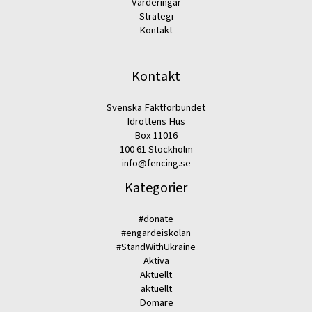
Värderingar
Strategi
Kontakt
Kontakt
Svenska Fäktförbundet
Idrottens Hus
Box 11016
100 61 Stockholm
info@fencing.se
Kategorier
#donate
#engardeiskolan
#StandWithUkraine
Aktiva
Aktuellt
aktuellt
Domare