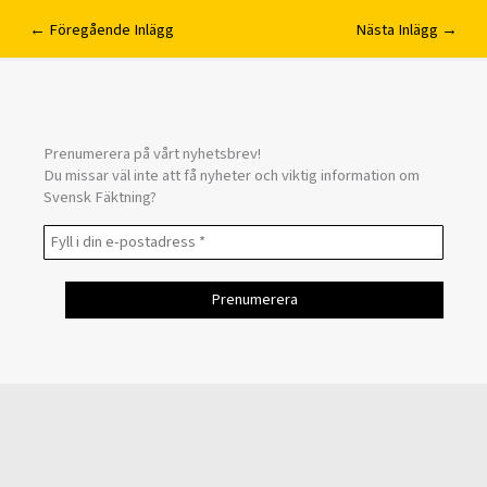
←
Föregående Inlägg
Nästa Inlägg
→
Prenumerera på vårt nyhetsbrev!
Du missar väl inte att få nyheter och viktig information om
Svensk Fäktning?