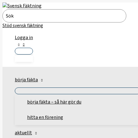
Hoppa
till
Search
innehåll
for:
Stöd svensk fäktning
Logga in
börja fäkta
börja fäkta – så här gör du
hitta en förening
aktuellt