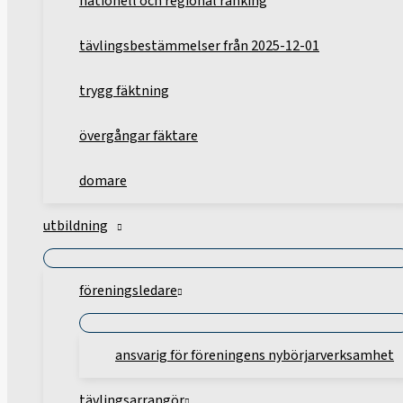
nationell och regional ranking
tävlingsbestämmelser från 2025-12-01
trygg fäktning
övergångar fäktare
domare
utbildning
föreningsledare
ansvarig för föreningens nybörjarverksamhet
tävlingsarrangör