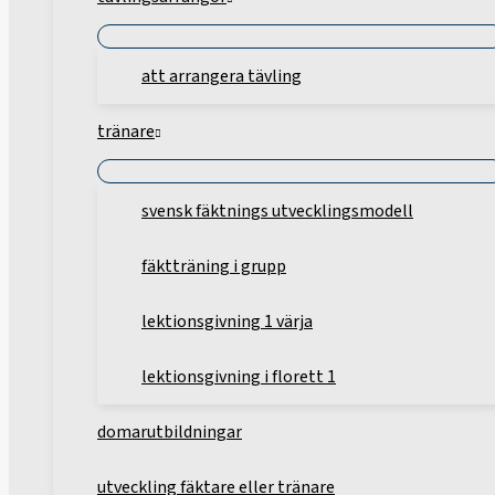
att arrangera tävling
tränare
svensk fäktnings utvecklingsmodell
fäktträning i grupp
lektionsgivning 1 värja
lektionsgivning i florett 1
domarutbildningar
utveckling fäktare eller tränare