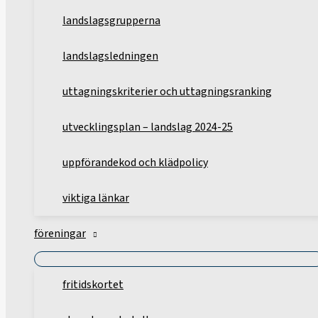
landslagsgrupperna
landslagsledningen
uttagningskriterier och uttagningsranking
utvecklingsplan – landslag 2024-25
uppförandekod och klädpolicy
viktiga länkar
föreningar
fritidskortet