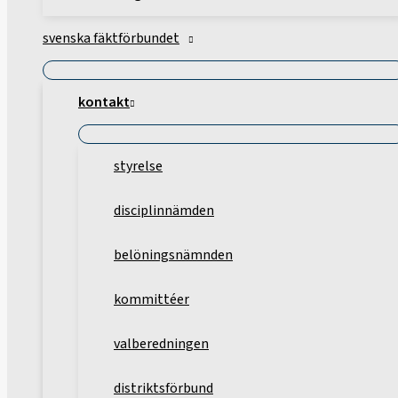
svenska fäktförbundet
kontakt
styrelse
disciplinnämden
belöningsnämnden
kommittéer
valberedningen
distriktsförbund