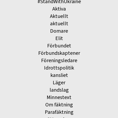
#StandWithUkraine
Aktiva
Aktuellt
aktuellt
Domare
Elit
Förbundet
Förbundskaptener
Föreningsledare
Idrottspolitik
kansliet
Läger
landslag
Minnestext
Om fäktning
Parafäktning