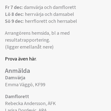
Fr 7 dec:
damvärja och damflorett
Lö 8 dec:
herrvärja och damsabel
Sö 9 dec:
herrflorett och herrsabel
Arrangörens hemsida, bl a med
resultatrapportering.
(ligger emellanåt nere)
Prova även här
.
Anmälda
Damvärja
Emma Väggö, KF99
Damflorett
Rebecka Andersson, ÄFK
Larisa Dordevic, ARA