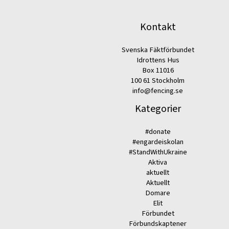
Kontakt
Svenska Fäktförbundet
Idrottens Hus
Box 11016
100 61 Stockholm
info@fencing.se
Kategorier
#donate
#engardeiskolan
#StandWithUkraine
Aktiva
aktuellt
Aktuellt
Domare
Elit
Förbundet
Förbundskaptener