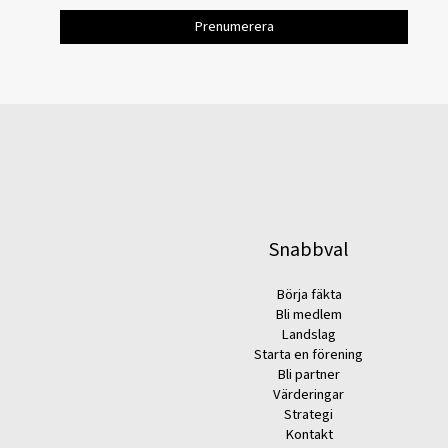
Snabbval
Börja fäkta
Bli medlem
Landslag
Starta en förening
Bli partner
Värderingar
Strategi
Kontakt