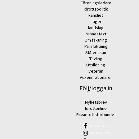
Föreningsledare
Idrottspolitik
kansliet
Läger
landslag
Minnestext
Om fäktning
Parafäktning
SM-veckan
Tävling
Utbildning
Veteran
Vuxenmotionärer
Följ/logga in
Nyhetsbrev
Idrottonline
Riksidrottsförbundet
Facebook
Instagram