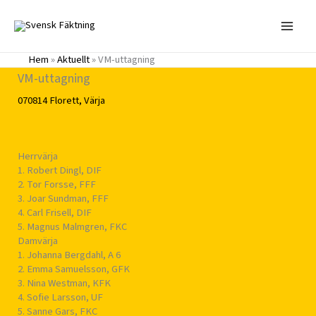
Hoppa
till
innehåll
Hem
»
Aktuellt
»
VM-uttagning
VM-uttagning
070814
Florett
,
Värja
Herrvärja
1. Robert Dingl, DIF
2. Tor Forsse, FFF
3. Joar Sundman, FFF
4. Carl Frisell, DIF
5. Magnus Malmgren, FKC
Damvärja
1. Johanna Bergdahl, A 6
2. Emma Samuelsson, GFK
3. Nina Westman, KFK
4. Sofie Larsson, UF
5. Sanne Gars, FKC