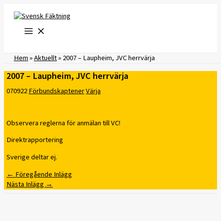
Hoppa
till
innehåll
Hem
»
Aktuellt
»
2007 – Laupheim, JVC herrvärja
2007 – Laupheim, JVC herrvärja
070922
Förbundskaptener
Värja
Observera reglerna för anmälan till VC!
Direktrapportering
Sverige deltar ej.
←
Föregående Inlägg
Nästa Inlägg
→