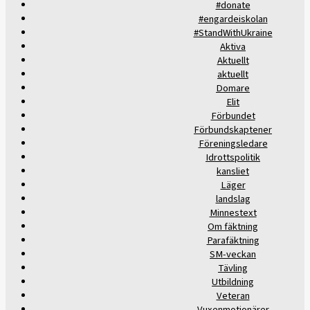
#donate
#engardeiskolan
#StandWithUkraine
Aktiva
Aktuellt
aktuellt
Domare
Elit
Förbundet
Förbundskaptener
Föreningsledare
Idrottspolitik
kansliet
Läger
landslag
Minnestext
Om fäktning
Parafäktning
SM-veckan
Tävling
Utbildning
Veteran
Vuxenmotionärer