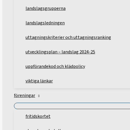
landslagsgrupperna
landslagsledningen
uttagningskriterier och uttagningsranking
utvecklingsplan – landslag 2024-25
uppförandekod och klädpolicy
viktiga länkar
föreningar
fritidskortet