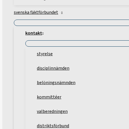
svenska fäktförbundet
kontakt
styrelse
disciplinnämden
belöningsnämnden
kommittéer
valberedningen
distriktsförbund