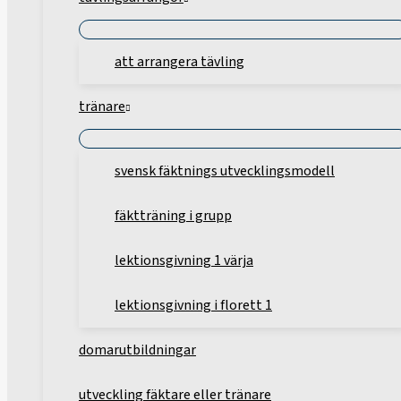
att arrangera tävling
tränare
svensk fäktnings utvecklingsmodell
fäktträning i grupp
lektionsgivning 1 värja
lektionsgivning i florett 1
domarutbildningar
utveckling fäktare eller tränare