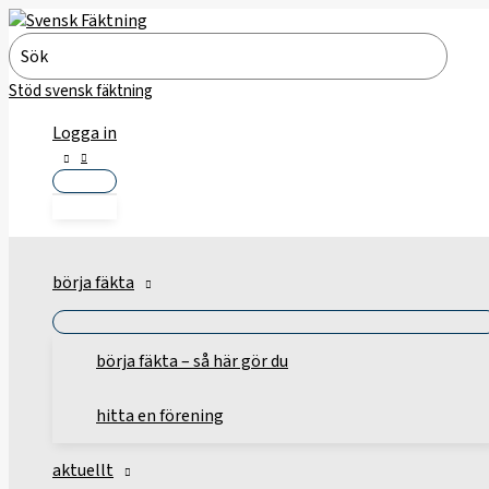
Hoppa
till
Search
innehåll
for:
Stöd svensk fäktning
Logga in
börja fäkta
börja fäkta – så här gör du
hitta en förening
aktuellt