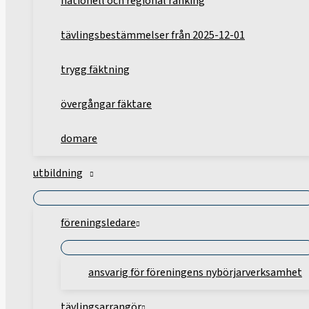
nationell och regional ranking
tävlingsbestämmelser från 2025-12-01
trygg fäktning
övergångar fäktare
domare
utbildning
föreningsledare
ansvarig för föreningens nybörjarverksamhet
tävlingsarrangör