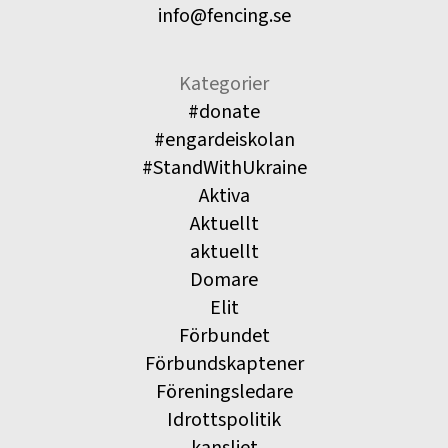
info@fencing.se
Kategorier
#donate
#engardeiskolan
#StandWithUkraine
Aktiva
Aktuellt
aktuellt
Domare
Elit
Förbundet
Förbundskaptener
Föreningsledare
Idrottspolitik
kansliet