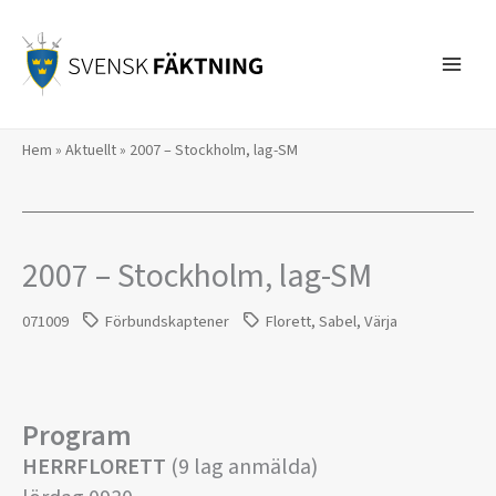
Hoppa
till
innehåll
Hem
»
Aktuellt
»
2007 – Stockholm, lag-SM
2007 – Stockholm, lag-SM
071009
Förbundskaptener
Florett
,
Sabel
,
Värja
Program
HERRFLORETT
(9 lag anmälda)