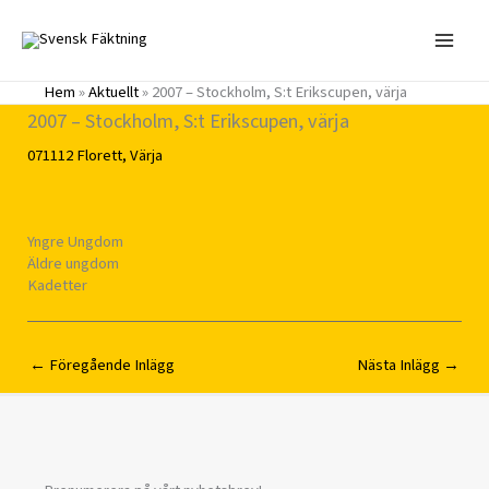
Hoppa
till
innehåll
Hem
»
Aktuellt
»
2007 – Stockholm, S:t Erikscupen, värja
2007 – Stockholm, S:t Erikscupen, värja
071112
Florett
,
Värja
Yngre Ungdom
Äldre ungdom
Kadetter
←
Föregående Inlägg
Nästa Inlägg
→