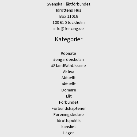
Svenska Fäktförbundet
Idrottens Hus
Box 11016
100 61 Stockholm
info@fencing.se
Kategorier
#donate
#engardeiskolan
#StandWithUkraine
Aktiva
Aktuellt
aktuellt
Domare
Elit
Förbundet
Förbundskaptener
Föreningsledare
Idrottspolitik
kansliet
Läger