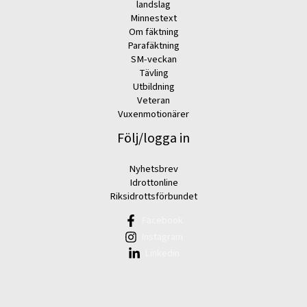
landslag
Minnestext
Om fäktning
Parafäktning
SM-veckan
Tävling
Utbildning
Veteran
Vuxenmotionärer
Följ/logga in
Nyhetsbrev
Idrottonline
Riksidrottsförbundet
Facebook
Instagram
Linkedin