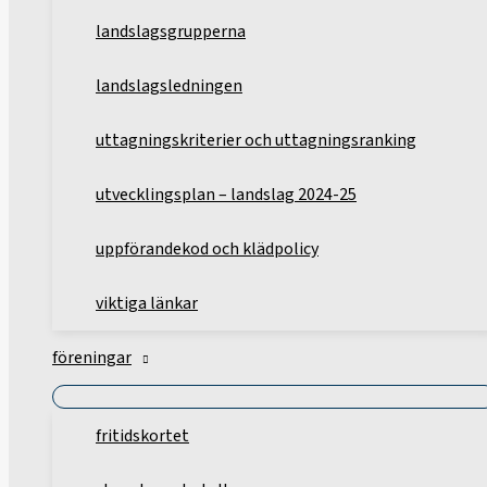
landslagsgrupperna
landslagsledningen
uttagningskriterier och uttagningsranking
utvecklingsplan – landslag 2024-25
uppförandekod och klädpolicy
viktiga länkar
föreningar
fritidskortet