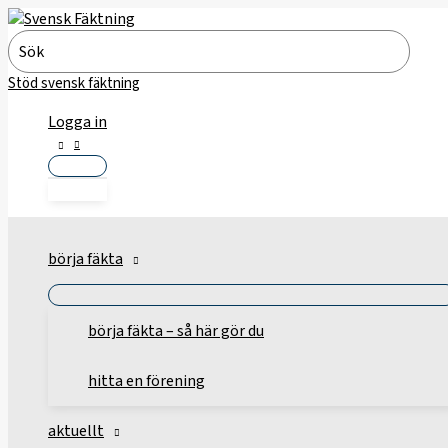
Hoppa
till
Search
innehåll
for:
Stöd svensk fäktning
Logga in
börja fäkta
börja fäkta – så här gör du
hitta en förening
aktuellt