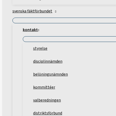
svenska fäktförbundet
kontakt
styrelse
disciplinnämden
belöningsnämnden
kommittéer
valberedningen
distriktsförbund