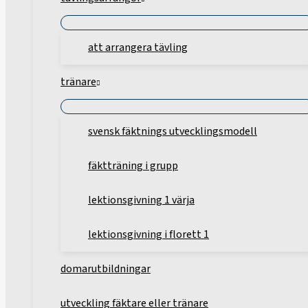
att arrangera tävling
tränare
svensk fäktnings utvecklingsmodell
fäktträning i grupp
lektionsgivning 1 värja
lektionsgivning i florett 1
domarutbildningar
utveckling fäktare eller tränare