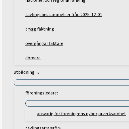
nationell och regional ranking
tävlingsbestämmelser från 2025-12-01
trygg fäktning
övergångar fäktare
domare
utbildning
föreningsledare
ansvarig för föreningens nybörjarverksamhet
tävlingsarrangör