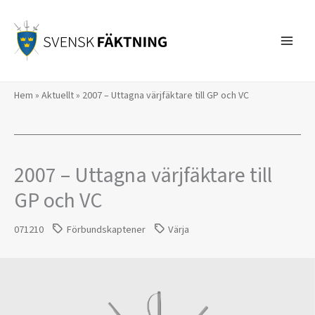
Hoppa
till
innehåll
Hem
»
Aktuellt
»
2007 – Uttagna värjfäktare till GP och VC
2007 – Uttagna värjfäktare till
GP och VC
071210
Förbundskaptener
Värja