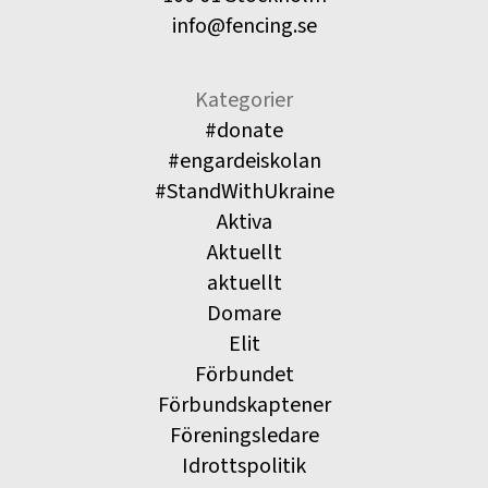
info@fencing.se
Kategorier
#donate
#engardeiskolan
#StandWithUkraine
Aktiva
Aktuellt
aktuellt
Domare
Elit
Förbundet
Förbundskaptener
Föreningsledare
Idrottspolitik