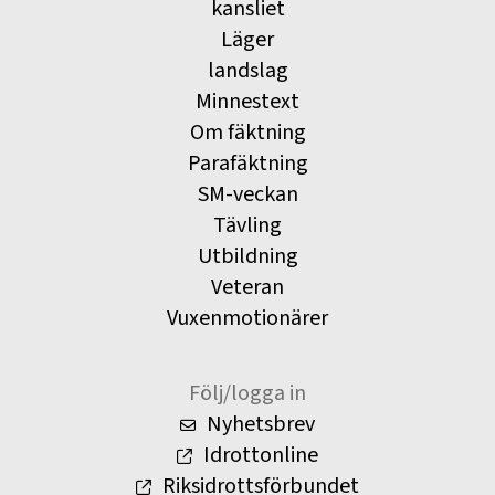
kansliet
Läger
landslag
Minnestext
Om fäktning
Parafäktning
SM-veckan
Tävling
Utbildning
Veteran
Vuxenmotionärer
Följ/logga in
Nyhetsbrev
Idrottonline
Riksidrottsförbundet