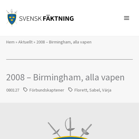
Hoppa
till
innehåll
Hem
»
Aktuellt
»
2008 – Birmingham, alla vapen
2008 – Birmingham, alla vapen
080127
Förbundskaptener
Florett
,
Sabel
,
Värja