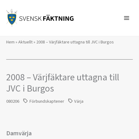
Hoppa
till
innehåll
Hem
»
Aktuellt
»
2008 – Värjfäktare uttagna till JVC i Burgos
2008 – Värjfäktare uttagna till
JVC i Burgos
080206
Förbundskaptener
Värja
Damvärja