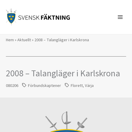
Hoppa
till
innehåll
Hem
»
Aktuellt
»
2008 – Talangläger i Karlskrona
2008 – Talangläger i Karlskrona
080206
Förbundskaptener
Florett
,
Värja