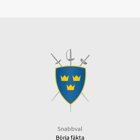
Snabbval
Börja fäkta