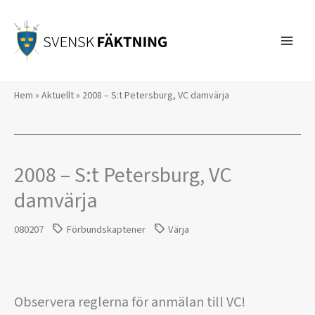
Hoppa
till
innehåll
Hem
»
Aktuellt
»
2008 – S:t Petersburg, VC damvärja
2008 – S:t Petersburg, VC
damvärja
080207
Förbundskaptener
Värja
Observera reglerna för anmälan till VC!