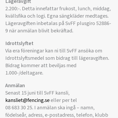
Lägeravgift
2.200:-. Detta innefattar frukost, lunch, middag,
kvällsfika och logi. Egna sängkläder medtages.
Lägeravgiften inbetalas på SvFF plusgiro 52886-
9 när anmälan blivit bekräftad.
Idrottslyftet
Via era föreningar kan ni till SvFF ansöka om
Idrottslyftsmedel som bidrag till lägeravgiften.
Bidrag kommer att beviljas med
1.000-/deltagare.
Anmälan
Senast 15 juni till SvFF kansli,
kansliet@fencing.se
eller per tel
08 683 30 25. I anmälan ska ingå – namn,
födelseår, adress, e-postadress, telefon, klubb