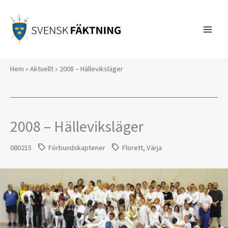
Hoppa
till
innehåll
Hem
»
Aktuellt
»
2008 – Hälleviksläger
2008 – Hälleviksläger
080215
Förbundskaptener
Florett
,
Värja