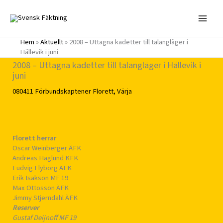
Hoppa
till
innehåll
Hem
»
Aktuellt
»
2008 – Uttagna kadetter till talangläger i
Hällevik i juni
2008 – Uttagna kadetter till talangläger i Hällevik i
juni
080411
Förbundskaptener
Florett
,
Värja
Florett herrar
Oscar Weinberger ÄFK
Andreas Haglund KFK
Ludvig Flyborg ÄFK
Erik Isakson MF 19
Max Ottosson ÄFK
Jimmy Stjerndahl ÄFK
Reserver
Gustaf Deijnoff MF 19