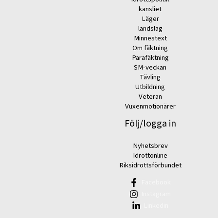
kansliet
Läger
landslag
Minnestext
Om fäktning
Parafäktning
SM-veckan
Tävling
Utbildning
Veteran
Vuxenmotionärer
Följ/logga in
Nyhetsbrev
Idrottonline
Riksidrottsförbundet
Facebook
Instagram
Linkedin