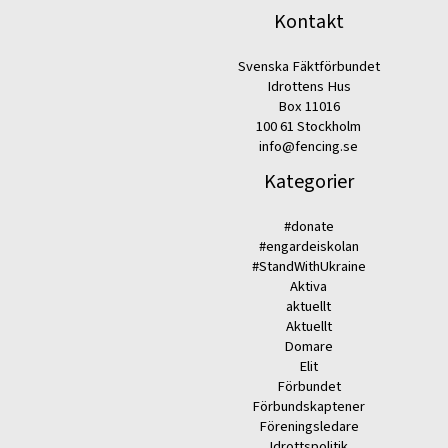
Kontakt
Svenska Fäktförbundet
Idrottens Hus
Box 11016
100 61 Stockholm
info@fencing.se
Kategorier
#donate
#engardeiskolan
#StandWithUkraine
Aktiva
aktuellt
Aktuellt
Domare
Elit
Förbundet
Förbundskaptener
Föreningsledare
Idrottspolitik