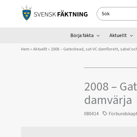
Hoppa
till
Search
innehåll
for:
Börja fäkta
Aktuellt
Hem
»
Aktuellt
»
2008 – Gateshead, sat-VC damflorett, sabel oc
2008 – Gat
damvärja
080414
Förbundskap