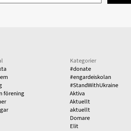
l
Kategorier
kta
#donate
lem
#engardeiskolan
g
#StandWithUkraine
n förening
Aktiva
ner
Aktuellt
ngar
aktuellt
Domare
Elit