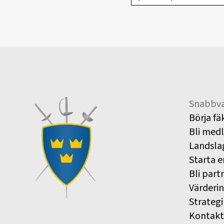
Snabbva
Börja fä
Bli med
Landsla
Starta e
Bli part
Värderi
Strategi
Kontakt