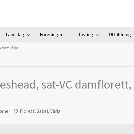
Landslag
Föreningar
Tävling
Utbildning
h damvärja
eshead, sat-VC damflorett,
tener
Florett
,
Sabel
,
Värja