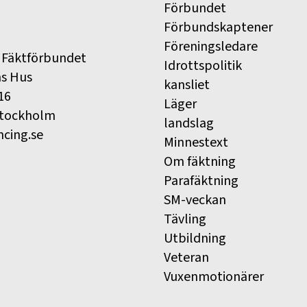
Förbundet
Förbundskaptener
Föreningsledare
 Fäktförbundet
Idrottspolitik
ns Hus
kansliet
16
Läger
Stockholm
landslag
ncing.se
Minnestext
Om fäktning
Parafäktning
SM-veckan
Tävling
Utbildning
Veteran
Vuxenmotionärer