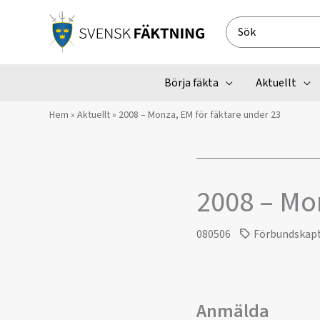
Hoppa
till
Search
innehåll
for:
Börja fäkta
Aktuellt
Hem
»
Aktuellt
»
2008 – Monza, EM för fäktare under 23
2008 – Mon
080506
Förbundskap
Anmälda