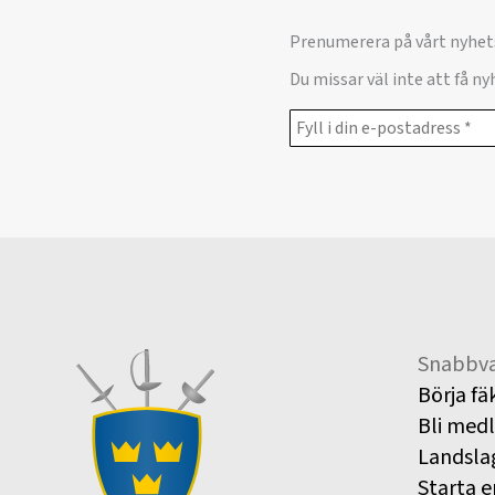
Prenumerera på vårt nyhet
Du missar väl inte att få n
Snabbva
Börja fä
Bli med
Landsla
Starta e