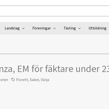
Landslag
Föreningar
Tävling
Utbildning
za, EM för fäktare under 2
tener
Florett
,
Sabel
,
Värja