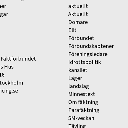
ner
aktuellt
ngar
Aktuellt
Domare
Elit
Förbundet
Förbundskaptener
Föreningsledare
 Fäktförbundet
Idrottspolitik
ns Hus
kansliet
16
Läger
Stockholm
landslag
ncing.se
Minnestext
Om fäktning
Parafäktning
SM-veckan
Tävling