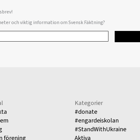
sbrev!
yheter och viktig information om Svensk Fäktning?
l
Kategorier
kta
#donate
lem
#engardeiskolan
g
#StandWithUkraine
n förening
Aktiva