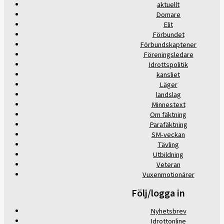
aktuellt
Domare
Elit
Förbundet
Förbundskaptener
Föreningsledare
Idrottspolitik
kansliet
Läger
landslag
Minnestext
Om fäktning
Parafäktning
SM-veckan
Tävling
Utbildning
Veteran
Vuxenmotionärer
Följ/logga in
Nyhetsbrev
Idrottonline