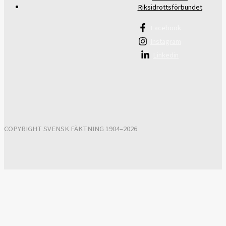
Riksidrottsförbundet
Facebook
Instagram
Linkedin
COPYRIGHT SVENSK FÄKTNING 1904–2026