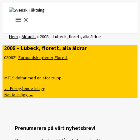
Hoppa
till
innehåll
Hem
»
Aktuellt
»
2008 – Lübeck, florett, alla åldrar
2008 – Lübeck, florett, alla åldrar
080621
Förbundskaptener
Florett
MF19 deltar med en stor trupp.
←
Föregående Inlägg
Nästa Inlägg
→
Prenumerera på vårt nyhetsbrev!