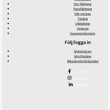
Om fäktning
Parafäktning
SM-veckan
Tävling
Utbildning
Veteran
Vuxenmotionärer
Följ/logga in
Nyhetsbrev
Idrottonline
Riksidrottsförbundet
Facebook
Instagram
Linkedin