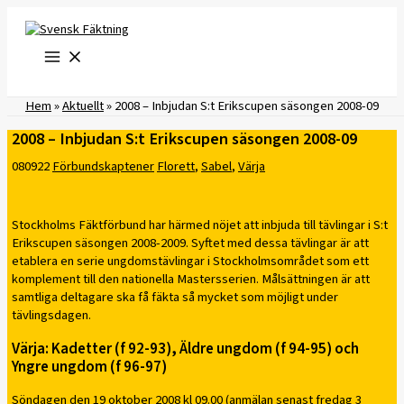
Hoppa
till
innehåll
Hem
»
Aktuellt
»
2008 – Inbjudan S:t Erikscupen säsongen 2008-09
2008 – Inbjudan S:t Erikscupen säsongen 2008-09
080922
Förbundskaptener
Florett
,
Sabel
,
Värja
Stockholms Fäktförbund har härmed nöjet att inbjuda till tävlingar i S:t
Erikscupen säsongen 2008-2009. Syftet med dessa tävlingar är att
etablera en serie ungdomstävlingar i Stockholmsområdet som ett
komplement till den nationella Mastersserien. Målsättningen är att
samtliga deltagare ska få fäkta så mycket som möjligt under
tävlingsdagen.
Värja: Kadetter (f 92-93), Äldre ungdom (f 94-95) och
Yngre ungdom (f 96-97)
Söndagen den 19 oktober 2008 kl 09.00 (anmälan senast fredag 3