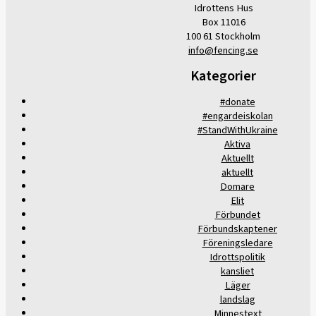
Idrottens Hus
Box 11016
100 61 Stockholm
info@fencing.se
Kategorier
#donate
#engardeiskolan
#StandWithUkraine
Aktiva
Aktuellt
aktuellt
Domare
Elit
Förbundet
Förbundskaptener
Föreningsledare
Idrottspolitik
kansliet
Läger
landslag
Minnestext