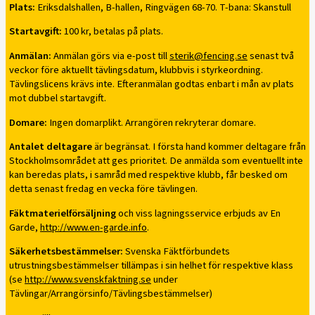
Plats:
Eriksdalshallen, B-hallen, Ringvägen 68-70. T-bana: Skanstull
Startavgift:
100 kr, betalas på plats.
Anmälan:
Anmälan görs via e-post till
sterik@fencing.se
senast två
veckor före aktuellt tävlingsdatum, klubbvis i styrkeordning.
Tävlingslicens krävs inte. Efteranmälan godtas enbart i mån av plats
mot dubbel startavgift.
Domare:
Ingen domarplikt. Arrangören rekryterar domare.
Antalet deltagare
är begränsat. I första hand kommer deltagare från
Stockholmsområdet att ges prioritet. De anmälda som eventuellt inte
kan beredas plats, i samråd med respektive klubb, får besked om
detta senast fredag en vecka före tävlingen.
Fäktmaterielförsäljning
och viss lagningsservice erbjuds av En
Garde,
http://www.en-garde.info
.
Säkerhetsbestämmelser:
Svenska Fäktförbundets
utrustningsbestämmelser tillämpas i sin helhet för respektive klass
(se
http://www.svenskfaktning.se
under
Tävlingar/Arrangörsinfo/Tävlingsbestämmelser)