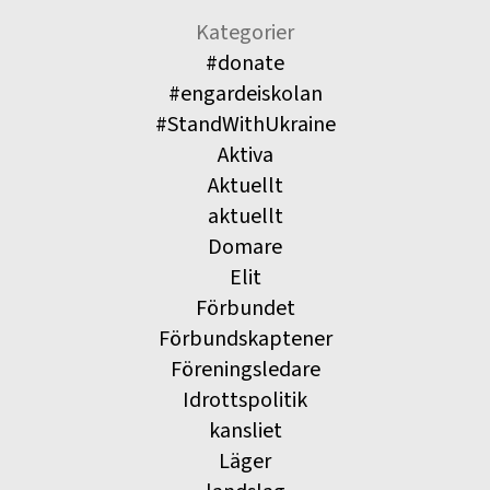
Kategorier
#donate
#engardeiskolan
#StandWithUkraine
Aktiva
Aktuellt
aktuellt
Domare
Elit
Förbundet
Förbundskaptener
Föreningsledare
Idrottspolitik
kansliet
Läger