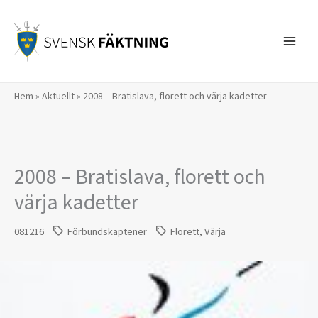
Hoppa
till
innehåll
Hem
»
Aktuellt
»
2008 – Bratislava, florett och värja kadetter
2008 – Bratislava, florett och
värja kadetter
081216
Förbundskaptener
Florett
,
Värja