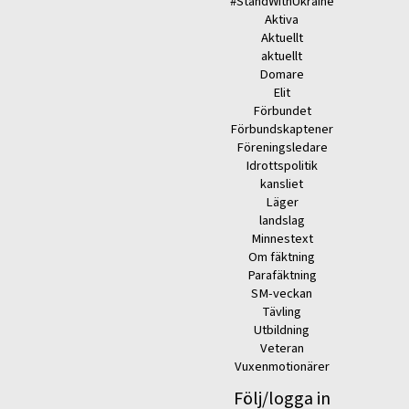
#StandWithUkraine
Aktiva
Aktuellt
aktuellt
Domare
Elit
Förbundet
Förbundskaptener
Föreningsledare
Idrottspolitik
kansliet
Läger
landslag
Minnestext
Om fäktning
Parafäktning
SM-veckan
Tävling
Utbildning
Veteran
Vuxenmotionärer
Följ/logga in