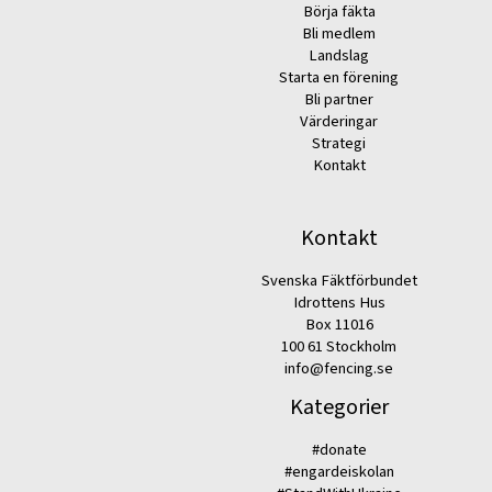
Börja fäkta
Bli medlem
Landslag
Starta en förening
Bli partner
Värderingar
Strategi
Kontakt
Kontakt
Svenska Fäktförbundet
Idrottens Hus
Box 11016
100 61 Stockholm
info@fencing.se
Kategorier
#donate
#engardeiskolan