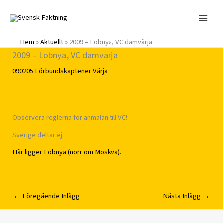
Hoppa
till
innehåll
Hem
»
Aktuellt
»
2009 – Lobnya, VC damvärja
2009 – Lobnya, VC damvärja
090205
Förbundskaptener
Värja
Observera reglerna för anmälan till VC!
Sverige deltar ej.
Här ligger Lobnya (norr om Moskva).
←
Föregående Inlägg
Nästa Inlägg
→