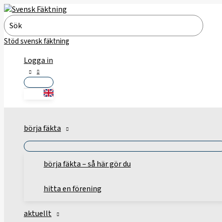
Hoppa
till
Search
innehåll
for:
Stöd svensk fäktning
Logga in
börja fäkta
börja fäkta – så här gör du
hitta en förening
aktuellt