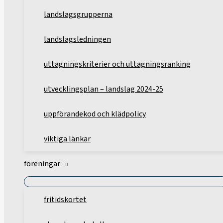
landslagsgrupperna
landslagsledningen
uttagningskriterier och uttagningsranking
utvecklingsplan – landslag 2024-25
uppförandekod och klädpolicy
viktiga länkar
föreningar
fritidskortet