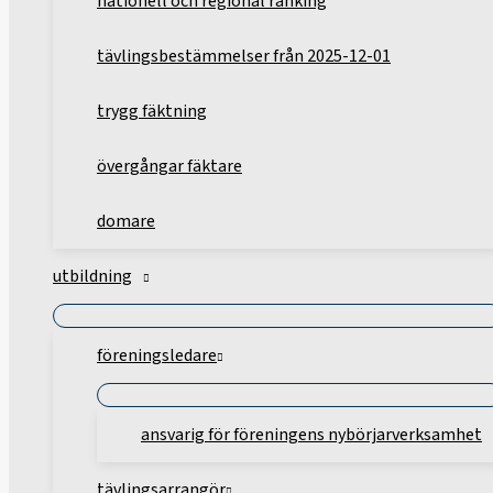
nationell och regional ranking
tävlingsbestämmelser från 2025-12-01
trygg fäktning
övergångar fäktare
domare
utbildning
föreningsledare
ansvarig för föreningens nybörjarverksamhet
tävlingsarrangör