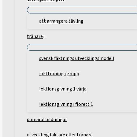
att arrangera tävling
tränare
svensk fäktnings utvecklingsmodell
fäktträning i grupp
lektionsgivning 1 värja
lektionsgivning i florett 1
domarutbildningar
utveckling fäktare eller tränare