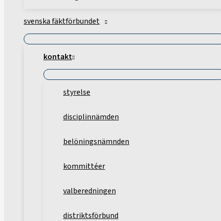
svenska fäktförbundet
kontakt
styrelse
disciplinnämden
belöningsnämnden
kommittéer
valberedningen
distriktsförbund