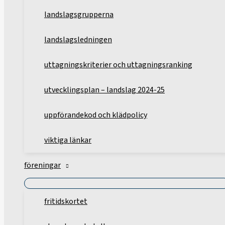
landslagsgrupperna
landslagsledningen
uttagningskriterier och uttagningsranking
utvecklingsplan – landslag 2024-25
uppförandekod och klädpolicy
viktiga länkar
föreningar
fritidskortet