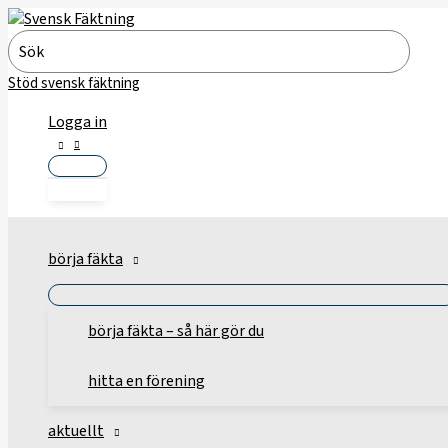
Hoppa
till
Search
innehåll
for:
Stöd svensk fäktning
Logga in
börja fäkta
börja fäkta – så här gör du
hitta en förening
aktuellt