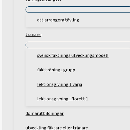
att arrangera tävling
tränare
svensk fäktnings utvecklingsmodell
fäktträning i grupp
lektionsgivning 1 värja
lektionsgivning i florett 1
domarutbildningar
utveckling fäktare eller tränare