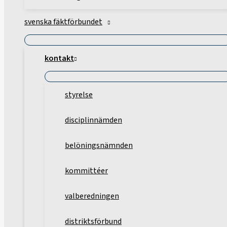
svenska fäktförbundet
kontakt
styrelse
disciplinnämden
belöningsnämnden
kommittéer
valberedningen
distriktsförbund