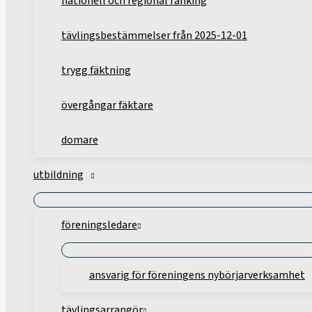
nationell och regional ranking
tävlingsbestämmelser från 2025-12-01
trygg fäktning
övergångar fäktare
domare
utbildning
föreningsledare
ansvarig för föreningens nybörjarverksamhet
tävlingsarrangör