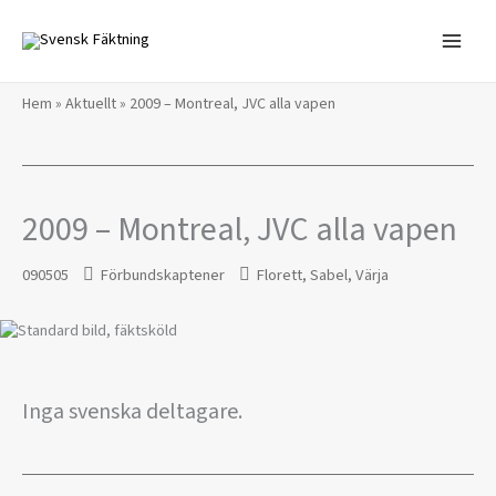
Hoppa
till
innehåll
Hem
»
Aktuellt
»
2009 – Montreal, JVC alla vapen
2009 – Montreal, JVC alla vapen
090505
Förbundskaptener
Florett
,
Sabel
,
Värja
Inga svenska deltagare.