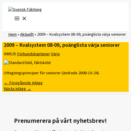
Hoppa
till
innehåll
Hem
»
Aktuellt
»
2009 – Kvalsystem 08-09, poänglista värja seniorer
2009 – Kvalsystem 08-09, poänglista värja seniorer
090525
Förbundskaptener
Värja
Uttagningsprinciper för seniorer (ändrade 2008-10-24).
←
Föregående Inlägg
Nästa Inlägg
→
Prenumerera på vårt nyhetsbrev!