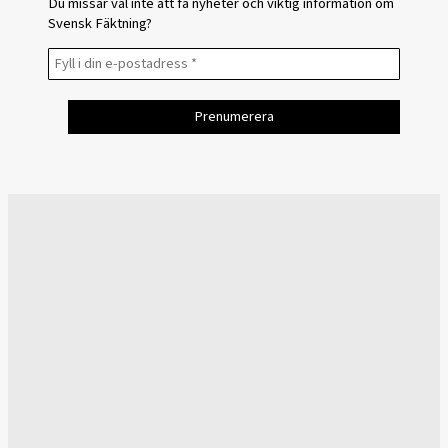
Du missar väl inte att få nyheter och viktig information om
Svensk Fäktning?