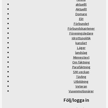
aktuellt
Aktuellt
Domare
Elit
Förbundet
Förbundskaptener
Föreningsledare
Idrottspolitik
kansliet
Läger
landslag
Minnestext
Om fäktning
Parafäktning
SM-veckan
Tävling
Utbildning
Veteran
Vuxenmotionärer
Följ/logga in