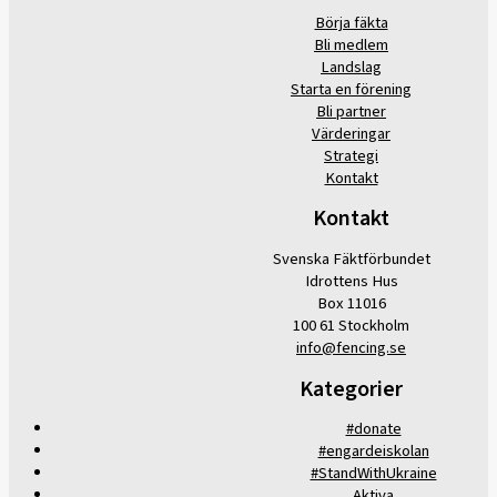
Börja fäkta
Bli medlem
Landslag
Starta en förening
Bli partner
Värderingar
Strategi
Kontakt
Kontakt
Svenska Fäktförbundet
Idrottens Hus
Box 11016
100 61 Stockholm
info@fencing.se
Kategorier
#donate
#engardeiskolan
#StandWithUkraine
Aktiva