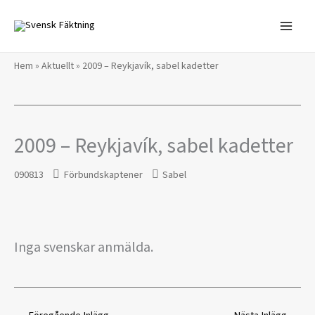
Hoppa
till
innehåll
Hem
»
Aktuellt
»
2009 – Reykjavík, sabel kadetter
2009 – Reykjavík, sabel kadetter
090813
Förbundskaptener
Sabel
Inga svenskar anmälda.