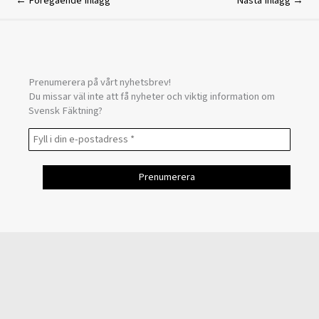
←
Föregående Inlägg
Nästa Inlägg
→
Prenumerera på vårt nyhetsbrev!
Du missar väl inte att få nyheter och viktig information om
Svensk Fäktning?