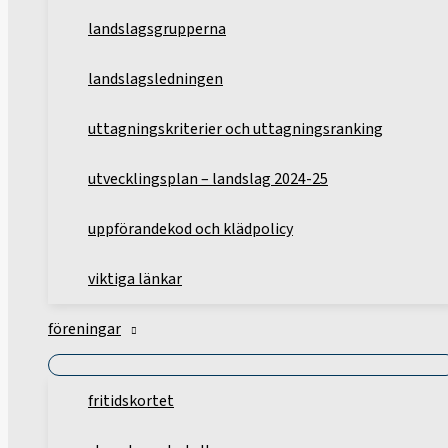
landslagsgrupperna
landslagsledningen
uttagningskriterier och uttagningsranking
utvecklingsplan – landslag 2024-25
uppförandekod och klädpolicy
viktiga länkar
föreningar
fritidskortet