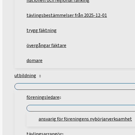
nationell och regional ranking
tävlingsbestämmelser från 2025-12-01
trygg fäktning
övergångar fäktare
domare
utbildning
föreningsledare
ansvarig för föreningens nybörjarverksamhet
tävlingsarrangör