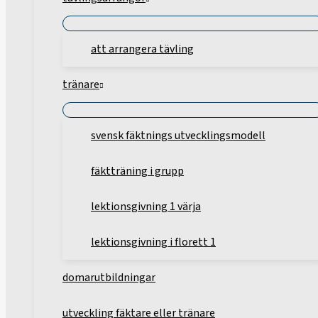
att arrangera tävling
tränare
svensk fäktnings utvecklingsmodell
fäktträning i grupp
lektionsgivning 1 värja
lektionsgivning i florett 1
domarutbildningar
utveckling fäktare eller tränare