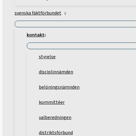
svenska fäktförbundet
kontakt
styrelse
disciplinnämden
belöningsnämnden
kommittéer
valberedningen
distriktsförbund