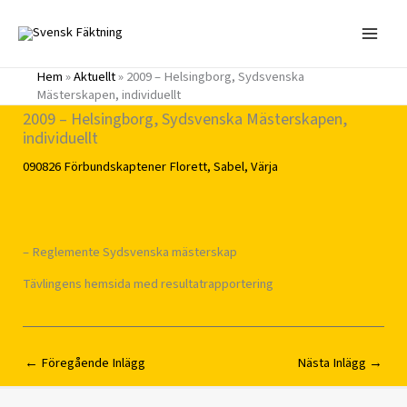
Hoppa
till
innehåll
Hem
»
Aktuellt
»
2009 – Helsingborg, Sydsvenska
Mästerskapen, individuellt
2009 – Helsingborg, Sydsvenska Mästerskapen,
individuellt
090826
Förbundskaptener
Florett
,
Sabel
,
Värja
– Reglemente Sydsvenska mästerskap
Tävlingens hemsida med resultatrapportering
←
Föregående Inlägg
Nästa Inlägg
→