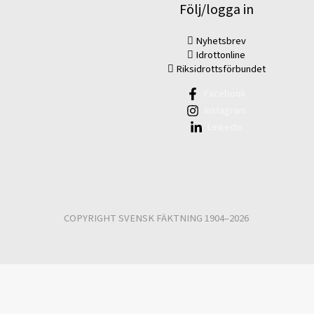
Följ/logga in
Nyhetsbrev
Idrottonline
Riksidrottsförbundet
Facebook
Instagram
Linkedin
COPYRIGHT SVENSK FÄKTNING 1904–2026