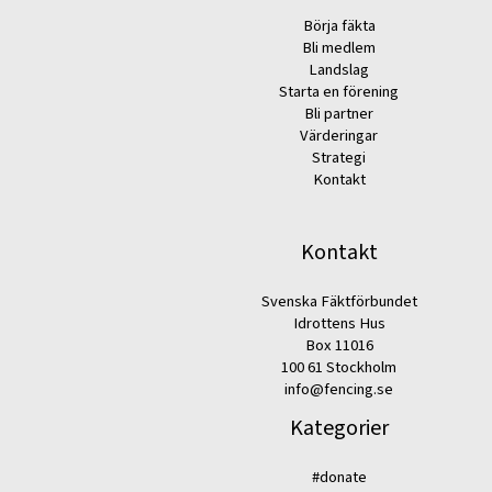
Börja fäkta
Bli medlem
Landslag
Starta en förening
Bli partner
Värderingar
Strategi
Kontakt
Kontakt
Svenska Fäktförbundet
Idrottens Hus
Box 11016
100 61 Stockholm
info@fencing.se
Kategorier
#donate