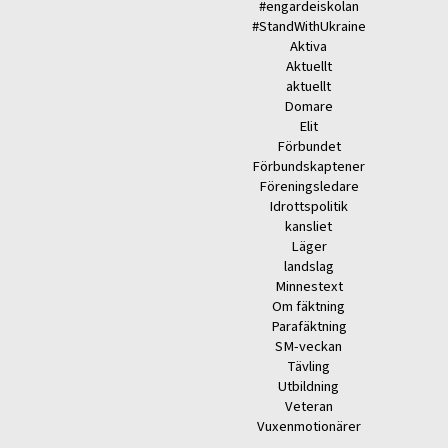
#engardeiskolan
#StandWithUkraine
Aktiva
Aktuellt
aktuellt
Domare
Elit
Förbundet
Förbundskaptener
Föreningsledare
Idrottspolitik
kansliet
Läger
landslag
Minnestext
Om fäktning
Parafäktning
SM-veckan
Tävling
Utbildning
Veteran
Vuxenmotionärer