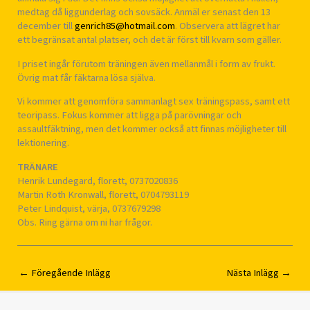
medtag då liggunderlag och sovsäck. Anmäl er senast den 13
december till
genrich85@hotmail.com
. Observera att lägret har
ett begränsat antal platser, och det är först till kvarn som gäller.
I priset ingår förutom träningen även mellanmål i form av frukt.
Övrig mat får fäktarna lösa själva.
Vi kommer att genomföra sammanlagt sex träningspass, samt ett
teoripass. Fokus kommer att ligga på parövningar och
assaultfäktning, men det kommer också att finnas möjligheter till
lektionering.
TRÄNARE
Henrik Lundegard, florett, 0737020836
Martin Roth Kronwall, florett, 0704793119
Peter Lindquist, värja, 0737679298
Obs. Ring gärna om ni har frågor.
←
Föregående Inlägg
Nästa Inlägg
→