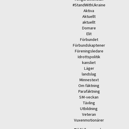
#StandWithUkraine
Aktiva
Aktuellt
aktuellt
Domare
Elit
Förbundet
Förbundskaptener
Föreningsledare
Idrottspolitik
kansliet
Läger
landslag
Minnestext
Om fäktning
Parafäktning
SM-veckan
Tävling
Utbildning
Veteran
Vuxenmotionärer