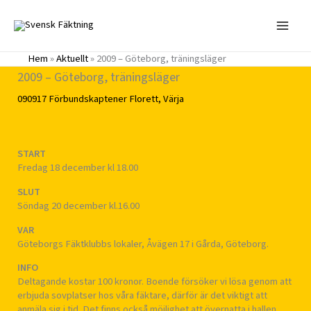
Hoppa
till
innehåll
Hem
»
Aktuellt
»
2009 – Göteborg, träningsläger
2009 – Göteborg, träningsläger
090917
Förbundskaptener
Florett
,
Värja
START
Fredag 18 december kl 18.00
SLUT
Söndag 20 december kl.16.00
VAR
Göteborgs Fäktklubbs lokaler, Åvägen 17 i Gårda, Göteborg.
INFO
Deltagande kostar 100 kronor. Boende försöker vi lösa genom att
erbjuda sovplatser hos våra fäktare, därför är det viktigt att
anmäla sig i tid. Det finns också möjlighet att övernatta i hallen,