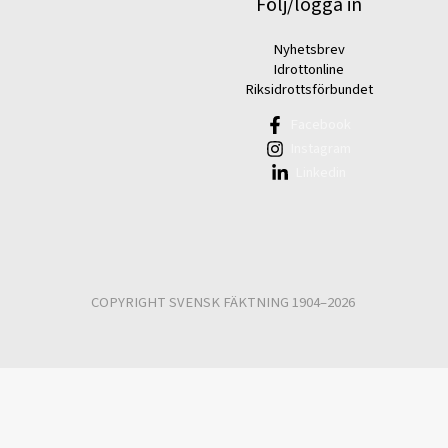
Följ/logga in
Nyhetsbrev
Idrottonline
Riksidrottsförbundet
Facebook
Instagram
Linkedin
COPYRIGHT SVENSK FÄKTNING 1904–2026