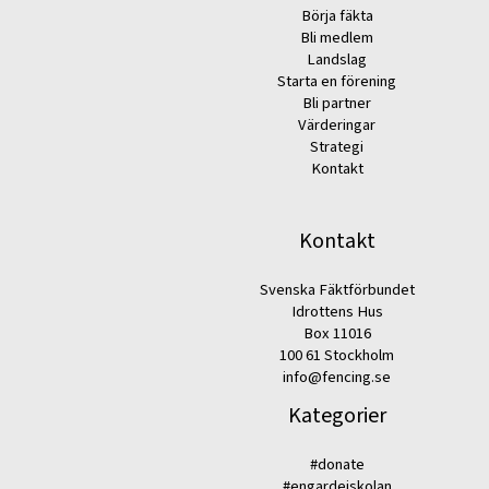
Börja fäkta
Bli medlem
Landslag
Starta en förening
Bli partner
Värderingar
Strategi
Kontakt
Kontakt
Svenska Fäktförbundet
Idrottens Hus
Box 11016
100 61 Stockholm
info@fencing.se
Kategorier
#donate
#engardeiskolan