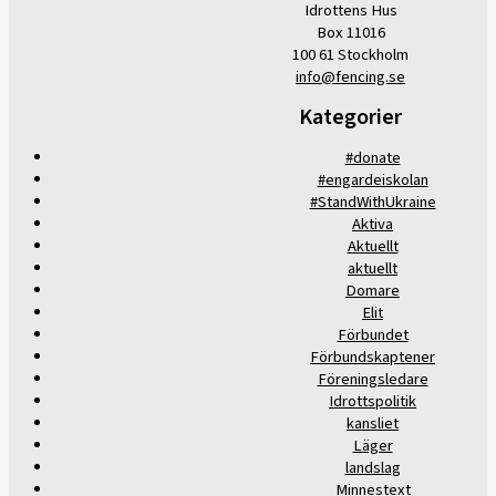
Idrottens Hus
Box 11016
100 61 Stockholm
info@fencing.se
Kategorier
#donate
#engardeiskolan
#StandWithUkraine
Aktiva
Aktuellt
aktuellt
Domare
Elit
Förbundet
Förbundskaptener
Föreningsledare
Idrottspolitik
kansliet
Läger
landslag
Minnestext