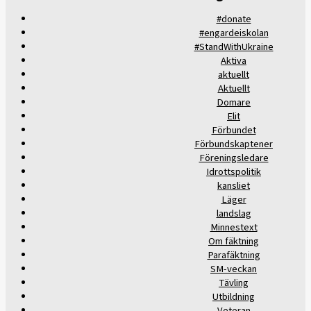
#donate
#engardeiskolan
#StandWithUkraine
Aktiva
aktuellt
Aktuellt
Domare
Elit
Förbundet
Förbundskaptener
Föreningsledare
Idrottspolitik
kansliet
Läger
landslag
Minnestext
Om fäktning
Parafäktning
SM-veckan
Tävling
Utbildning
Veteran