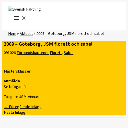
Hoppa
till
innehåll
Hem
»
Aktuellt
»
2009 – Göteborg, JSM florett och sabel
2009 – Göteborg, JSM florett och sabel
091026
Förbundskaptener
Florett
,
Sabel
Mastersklasser
Anmälda
Se bifogad fil
Tidigare JSM-vinnare.
←
Föregående Inlägg
Nästa Inlägg
→