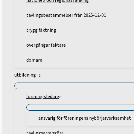
nationell och regional ranking
tävlingsbestämmelser från 2025-12-01
trygg fäktning
övergångar fäktare
domare
utbildning
föreningsledare
ansvarig för föreningens nybörjarverksamhet
tävlingsarrangör