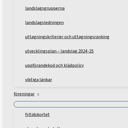
landslagsgrupperna
landslagsledningen
uttagningskriterier och uttagningsranking
utvecklingsplan – landslag 2024-25
uppförandekod och klädpolicy
viktiga länkar
föreningar
fritidskortet