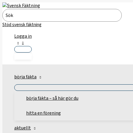
Hoppa
till
Search
innehåll
for:
Stöd svensk fäktning
Logga in
börja fäkta
börja fäkta – så här gör du
hitta en förening
aktuellt