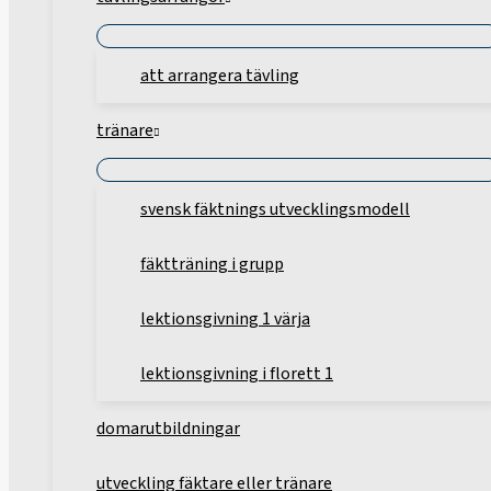
att arrangera tävling
tränare
svensk fäktnings utvecklingsmodell
fäktträning i grupp
lektionsgivning 1 värja
lektionsgivning i florett 1
domarutbildningar
utveckling fäktare eller tränare