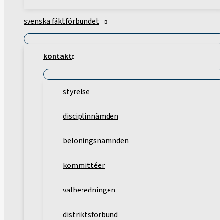
svenska fäktförbundet
kontakt
styrelse
disciplinnämden
belöningsnämnden
kommittéer
valberedningen
distriktsförbund