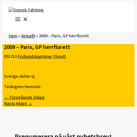
Hoppa
till
innehåll
Hem
»
Aktuellt
»
2009 – Paris, GP herrflorett
2009 – Paris, GP herrflorett
091210
Förbundskaptener
Florett
Sverige deltar ej.
Tävlingens hemsida.
←
Föregående Inlägg
Nästa Inlägg
→
Prenumerera på vårt nyhetsbrev!