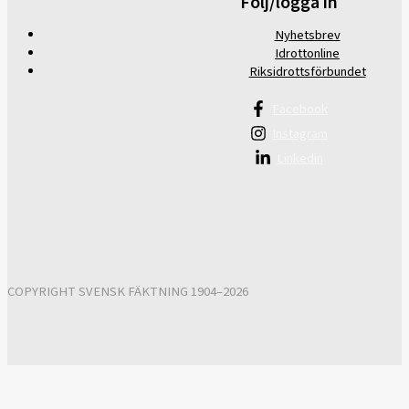
Följ/logga in
Nyhetsbrev
Idrottonline
Riksidrottsförbundet
Facebook
Instagram
Linkedin
COPYRIGHT SVENSK FÄKTNING 1904–2026