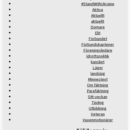
#StandWithUkraine
Aktiva
Aktuellt
aktuellt
Domare
Elit
Förbundet
Förbundskaptener
Föreningsledare
Idrottspolitik
kansliet
Läger
landslag
Minnestext
Om fäktning
Parafäktning
SM-veckan
Tävling
Utbildning
Veteran
Vuxenmotionärer