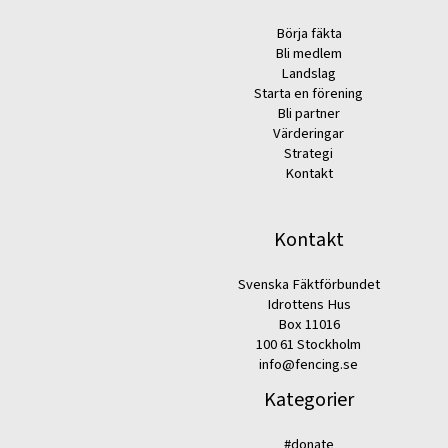
Börja fäkta
Bli medlem
Landslag
Starta en förening
Bli partner
Värderingar
Strategi
Kontakt
Kontakt
Svenska Fäktförbundet
Idrottens Hus
Box 11016
100 61 Stockholm
info@fencing.se
Kategorier
#donate