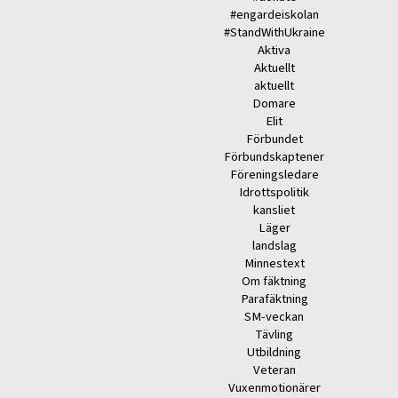
#engardeiskolan
#StandWithUkraine
Aktiva
Aktuellt
aktuellt
Domare
Elit
Förbundet
Förbundskaptener
Föreningsledare
Idrottspolitik
kansliet
Läger
landslag
Minnestext
Om fäktning
Parafäktning
SM-veckan
Tävling
Utbildning
Veteran
Vuxenmotionärer