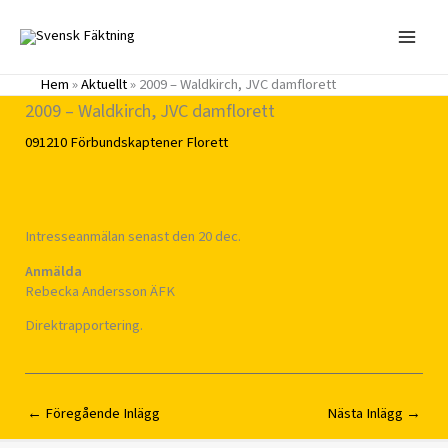
Hoppa
till
innehåll
Hem
»
Aktuellt
»
2009 – Waldkirch, JVC damflorett
2009 – Waldkirch, JVC damflorett
091210
Förbundskaptener
Florett
Intresseanmälan senast den 20 dec.
Anmälda
Rebecka Andersson ÄFK
Direktrapportering.
←
Föregående Inlägg
Nästa Inlägg
→