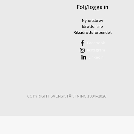
Följ/logga in
Nyhetsbrev
Idrottonline
Riksidrottsförbundet
Facebook
Instagram
Linkedin
COPYRIGHT SVENSK FÄKTNING 1904–2026