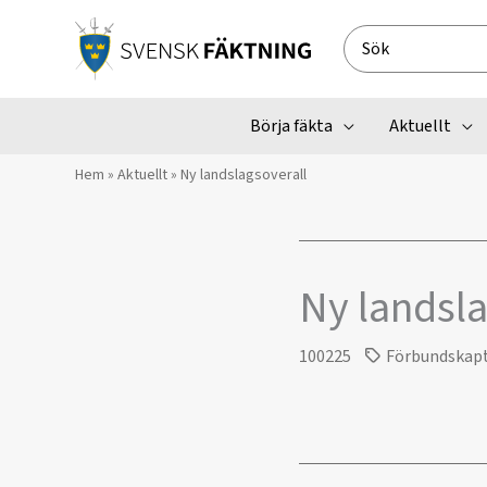
Hoppa
till
Search
innehåll
for:
Börja fäkta
Aktuellt
Hem
»
Aktuellt
»
Ny landslagsoverall
Ny landsla
100225
Förbundskap