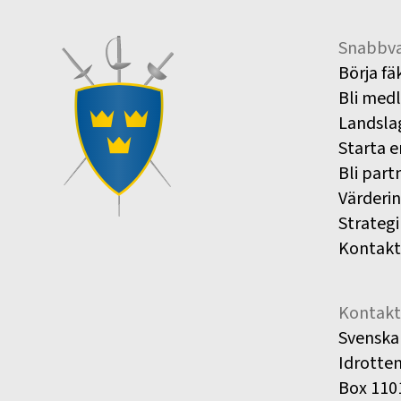
Snabbva
Börja fä
Bli med
Landsla
Starta e
Bli part
Värderi
Strategi
Kontakt
Kontakt
Svenska
Idrotte
Box 110