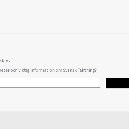
sbrev!
yheter och viktig information om Svensk Fäktning?