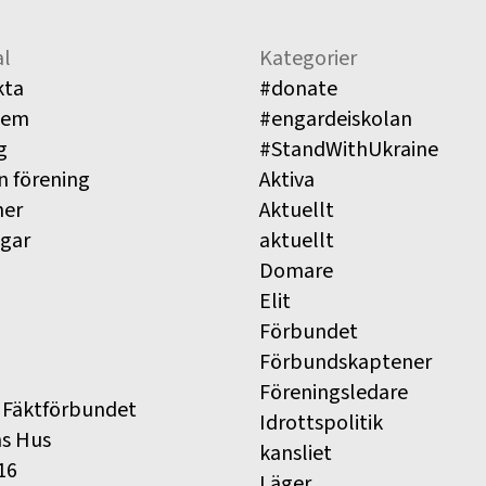
l
Kategorier
kta
#donate
lem
#engardeiskolan
g
#StandWithUkraine
n förening
Aktiva
ner
Aktuellt
ngar
aktuellt
Domare
Elit
Förbundet
Förbundskaptener
Föreningsledare
 Fäktförbundet
Idrottspolitik
ns Hus
kansliet
16
Läger