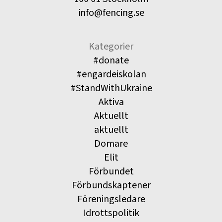
info@fencing.se
Kategorier
#donate
#engardeiskolan
#StandWithUkraine
Aktiva
Aktuellt
aktuellt
Domare
Elit
Förbundet
Förbundskaptener
Föreningsledare
Idrottspolitik