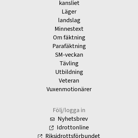
kansliet
Läger
landslag
Minnestext
Om fäktning
Parafäktning
SM-veckan
Tävling
Utbildning
Veteran
Vuxenmotionärer
Följ/logga in
Nyhetsbrev
Idrottonline
Riksidrottsförbundet