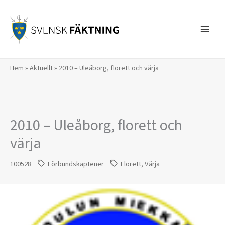
Hoppa
till
innehåll
Hem
»
Aktuellt
»
2010 – Uleåborg, florett och värja
2010 – Uleåborg, florett och
värja
100528
Förbundskaptener
Florett
,
Värja