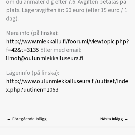
om du anmäler dig efter 7.6. Avgiften betalas på
plats. Lägeravgiften är: 60 euro (eller 15 euro / 1
dag).
Mera info (på finska):
http://www.miekkailu.fi/foorumi/viewtopic.php?
f=42&t=3135
Eller med email:
ilmot@oulunmiekkailuseura.fi
Lägerinfo (på finska):
http://www.oulunmiekkailuseura.fi/uutiset/inde
x.php?uutinen=1063
←
Föregående Inlägg
Nästa Inlägg
→