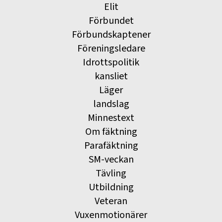
Elit
Förbundet
Förbundskaptener
Föreningsledare
Idrottspolitik
kansliet
Läger
landslag
Minnestext
Om fäktning
Parafäktning
SM-veckan
Tävling
Utbildning
Veteran
Vuxenmotionärer