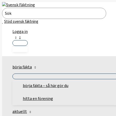
Hoppa
till
Search
innehåll
for:
Stöd svensk fäktning
Logga in
börja fäkta
börja fäkta – så här gör du
hitta en förening
aktuellt