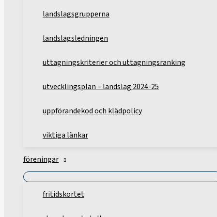
landslagsgrupperna
landslagsledningen
uttagningskriterier och uttagningsranking
utvecklingsplan – landslag 2024-25
uppförandekod och klädpolicy
viktiga länkar
föreningar
fritidskortet