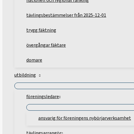
nationell och regional ranking
tävlingsbestämmelser från 2025-12-01
trygg fäktning
övergångar fäktare
domare
utbildning
föreningsledare
ansvarig för föreningens nybörjarverksamhet
tävlingsarrangör