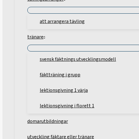
att arrangera tävling
tränare
svensk fäktnings utvecklingsmodell
fäktträning i grupp
lektionsgivning 1 värja
lektionsgivning i florett 1
domarutbildningar
utveckling fäktare eller tränare