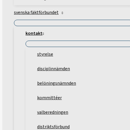
svenska fäktförbundet
kontakt
styrelse
disciplinnämden
belöningsnämnden
kommittéer
valberedningen
distriktsförbund