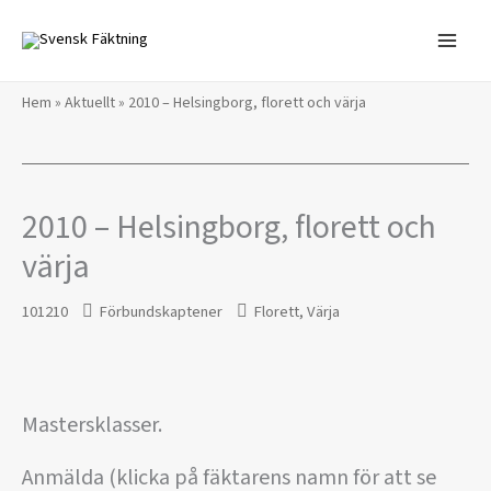
Hoppa
till
innehåll
Hem
»
Aktuellt
»
2010 – Helsingborg, florett och värja
2010 – Helsingborg, florett och
värja
101210
Förbundskaptener
Florett
,
Värja
Mastersklasser.
Anmälda (klicka på fäktarens namn för att se