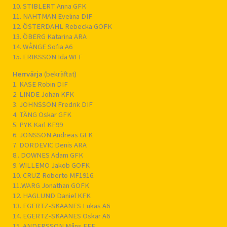
10. STIBLERT Anna GFK
11. NAHTMAN Evelina DIF
12. ÖSTERDAHL Rebecka GOFK
13. ÖBERG Katarina ARA
14. WÅNGE Sofia A6
15. ERIKSSON Ida WFF
Herrvärja
(bekräftat)
1. KASE Robin DIF
2. LINDE Johan KFK
3. JOHNSSON Fredrik DIF
4. TÄNG Oskar GFK
5. PYK Karl KF99
6. JÖNSSON Andreas GFK
7. DORDEVIC Denis ARA
8.. DOWNES Adam GFK
9. WILLEMO Jakob GOFK
10. CRUZ Roberto MF1916.
11.WARG Jonathan GOFK
12. HAGLUND Daniel KFK
13. EGERTZ-SKAANES Lukas A6
14. EGERTZ-SKAANES Oskar A6
15. ANDERSSON Måns FFF