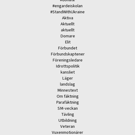
#engardeiskolan
#StandWithUkraine
Aktiva
Aktuellt
aktuellt
Domare
Elit
Förbundet
Förbundskaptener
Föreningsledare
Idrottspolitik
kansliet
Läger
landslag
Minnestext
Om fäktning
Parafäktning
SM-veckan
Tävling
Utbildning
Veteran
Vuxenmotionärer