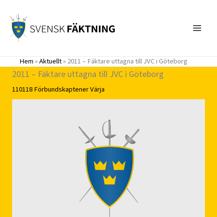
Hoppa
till
innehåll
Hem
»
Aktuellt
»
2011 – Fäktare uttagna till JVC i Göteborg
2011 – Fäktare uttagna till JVC i Göteborg
110118
Förbundskaptener
Värja