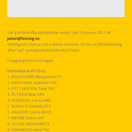
Var god bekräfta deltagande senast den 16 januari 2011 till
junior@fencing.se
.
Ytterligare 3 herrar och 4 damer kommer att tas ut på bedömning
efter SAF- pokalen/Rehbinderska Priset.
Uttagningslista och regler.
Damvärja
(bekräftat)
1. BAECKLUND Margareta FFF
2. KARLSSON Jeanette FKC
3. PETTERSSON Tove FKC
4. ÅSTRÖM Nina ARA
4. DORDEVIC Larisa ARA
5. RUNOLD Vendela FFF
6. ANDRÉN Louise MF19
7. WENNE Emma DIF
8. LEJON Viktoria MF19
9. GRANBERG Anna FKC